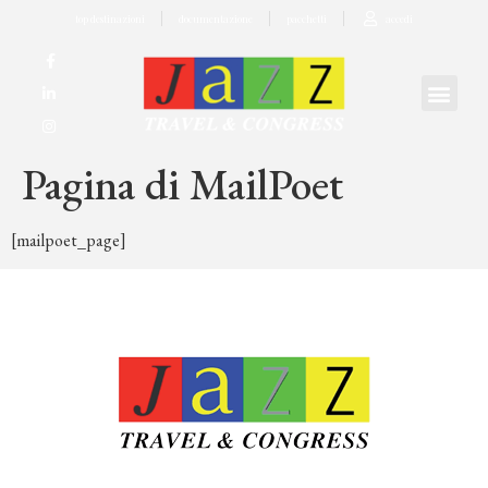
top destinazioni
documentazione
pacchetti
accedi
Pagina di MailPoet
[mailpoet_page]
şans
vidobet
vidobet
vidobet
vidobet
casinolevant
casinolevant
casinolevant
vidobet
şans
casinolevant
casino
şans
casino
casino
casino
boostaro
casinolevant
şans
casinolevant
şanscasino
vidobet
vidobet
levant
gorabet
galyabet
gorabet
gorabet
gorabet
vidobet
galyabet
gorabet
gorabet
nigeria
sports
casino
|
|
güncel
giriş
|
|
|
giriş
casino
giriş
şans
casino
levant
şans
şans
|
giriş
casino
giriş
|
|
giriş
casino
|
|
|
|
|
giriş
|
|
|
betting
betting
|
giriş
|
|
|
|
|
giriş
|
|
|
|
giriş
|
|
|
|
|
|
|
|