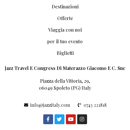
Destinazioni
Offerte
Viaggia con noi
per il tuo evento
Biglietti
Jazz Travel E Congress Di Materazzo Giacomo E C. Snc
Piazza della Vittoria, 29,
06049 Spoleto (PG) Italy
info@jazzitaly.com
0743 221818