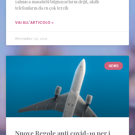
yalnızca masaüstü bilgisayarların değil, akıllı
telefonların da en çok tercih
VAI ALL'ARTICOLO »
Novembre 30, 2025
NEWS
Nuove Regole anti covid-19 per i