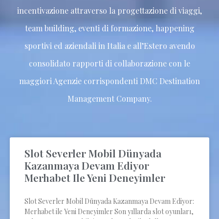
incentivazione attraverso la progettazione di viaggi,
team building, eventi di formazione, happening
sportivi ed aziendali in Italia e all’Estero avendo
consolidato rapporti di collaborazione con le
maggiori Agenzie corrispondenti DMC Destination
Management Company.
Slot Severler Mobil Dünyada
Kazanmaya Devam Ediyor
Merhabet Ile Yeni Deneyimler
Slot Severler Mobil Dünyada Kazanmaya Devam Ediyor:
Merhabet ile Yeni Deneyimler Son yıllarda slot oyunları,